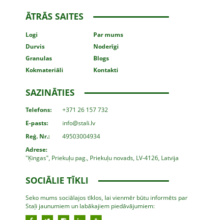
ĀTRĀS SAITES
Logi
Par mums
Durvis
Noderīgi
Granulas
Blogs
Kokmateriāli
Kontakti
SAZINĀTIES
Telefons:
+371 26 157 732
E-pasts:
info@stali.lv
Reģ. Nr.:
49503004934
Adrese:
"Ķingas", Priekuļu pag., Priekuļu novads, LV-4126, Latvija
SOCIĀLIE TĪKLI
Seko mums sociālajos tīklos, lai vienmēr būtu informēts par
Staļi jaunumiem un labākajiem piedāvājumiem: