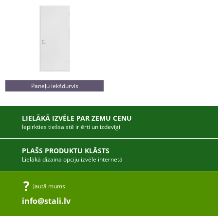
Paneļu iekšdurvis
LIELĀKĀ IZVĒLE PAR ZEMU CENU
Iepirkties tiešsaistē ir ērti un izdevīgi
PLAŠS PRODUKTU KLĀSTS
Lielākā dizaina opciju izvēle internetā
Jautā mums
info@stali.lv