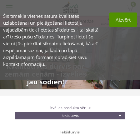
0
Šīs tīmekļa vietnes satura kvalitātes
Aizvērt
26 230 077
uzlabošanai un pielāgošanai lietotāju
Zvaniet mums, mēs jums palīdzēsim
vajadzībām tiek lietotas sīkdatnes - tai skaitā
arī trešo pušu sīkdatnes. Turpinot lietot šo
vietni Jūs piekrītat sīkdatņu lietošanai, kā arī
iespējamai saziņai, ja kādā no lapā
Plaša izvēle un
aizpildāmajām formām norādīsiet savu
kontaktinformāciju.
kvalitatīvas durvis par
zemām cenām - izvēlies
jau šodien!
Izvēlies produktu sēriju:
Iekšdurvis
Iekšdurvis