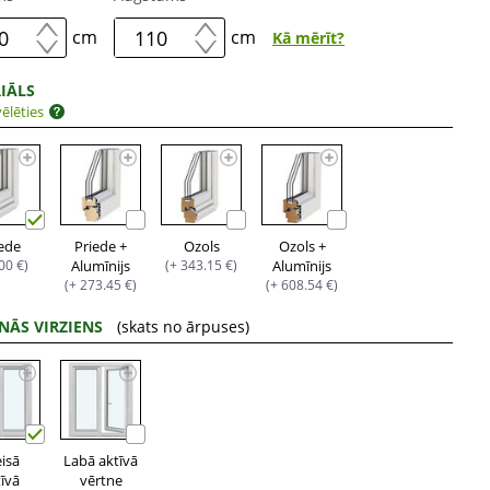
cm
cm
Kā mērīt?
IĀLS
ēlēties
iede
Priede +
Ozols
Ozols +
.00 €)
Alumīnijs
(+ 343.15 €)
Alumīnijs
(+ 273.45 €)
(+ 608.54 €)
NĀS VIRZIENS
(skats no ārpuses)
eisā
Labā aktīvā
tīvā
vērtne