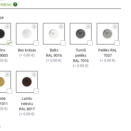
ēlēties
se
lns
Bez krāsas
Balts
Tumši
Pelēks RAL
 9005
(+ 0.00 €)
RAL 9016
pelēks
7037
.00 €)
(+ 0.00 €)
RAL 7016
(+ 0.00 €)
(+ 0.00 €)
iede
Lazdu
 1011
riekstu
.00 €)
RAL 8017
(+ 0.00 €)
e