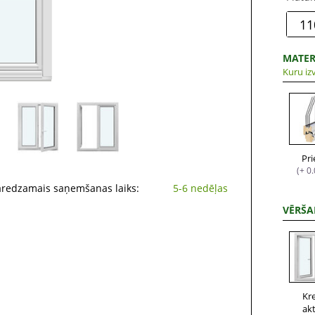
MATER
Kuru izv
Pr
(+ 0
aredzamais saņemšanas laiks:
5-6 nedēļas
VĒRŠA
Kr
ak