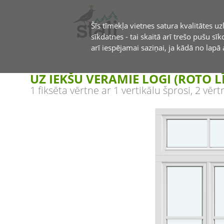
Šīs tīmekļa vietnes satura kvalitātes u
sīkdatnes - tai skaitā arī trešo pušu sīk
arī iespējamai saziņai, ja kādā no lap
UZ IEKŠU VERAMIE LOGI (ROTO LĪ
1 fiksēta vērtne ar 1 vertikālu šprosi, 2 vēr