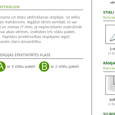
vē
ATERIĀLIEM
STIKLI
izaina un telpu vēdināšanas iespējas. Uz iekšu
Kuru izv
es mehānisms. Atgāžot vērtni vertikāli, to var
m) un ziemas (7 mm). Ja nepieciešams nodrošināt
ai abas vērtnes. Izvēloties trīs stiklu paketi,
. Papildus priekšrocības iespējams iegūt
saules staru aizsardzību.
2-s
(+ 0
ERĢIJAS EFEKTIVITĀTES KLASE
RĀMJA
ar 3 stiklu paketi
ar 2 stiklu paketi
Kuru izv
Sof
(+ 0
SILIK