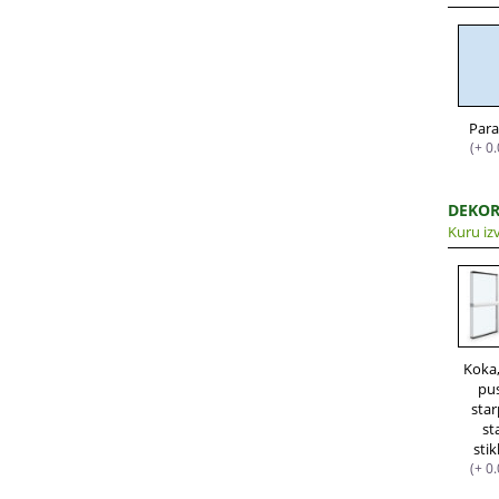
Para
(+ 0
DEKOR
Kuru izv
Koka
pu
star
st
sti
(+ 0