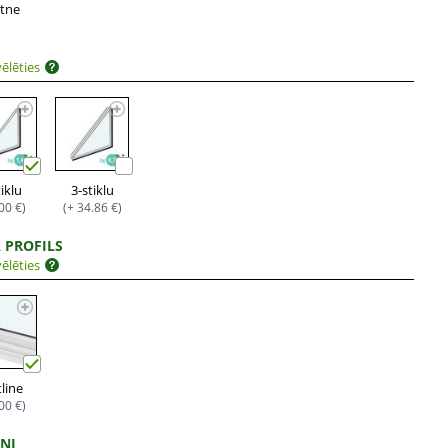
rtne
ēlēties
tiklu
3-stiklu
.00 €)
(+ 34.86 €)
 PROFILS
ēlēties
tline
.00 €)
ONI