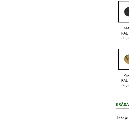
Me
RAL
(+ 0
Pr
RAL
(+ 0
KRĀSA
Iekšp