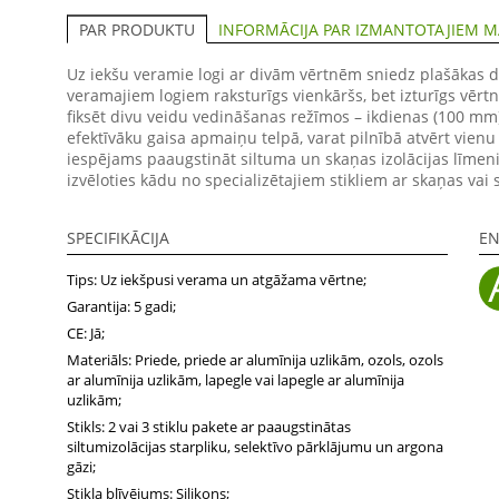
INFORMĀCIJA PAR IZMANTOTAJIEM M
PAR PRODUKTU
Uz iekšu veramie logi ar divām vērtnēm sniedz plašākas d
veramajiem logiem raksturīgs vienkāršs, bet izturīgs vērtn
fiksēt divu veidu vedināšanas režīmos – ikdienas (100 m
efektīvāku gaisa apmaiņu telpā, varat pilnībā atvērt vienu v
iespējams paaugstināt siltuma un skaņas izolācijas līmeni
izvēloties kādu no specializētajiem stikliem ar skaņas vai 
SPECIFIKĀCIJA
EN
Tips: Uz iekšpusi verama un atgāžama vērtne;
Garantija: 5 gadi;
CE: Jā;
Materiāls: Priede, priede ar alumīnija uzlikām, ozols, ozols
ar alumīnija uzlikām, lapegle vai lapegle ar alumīnija
uzlikām;
Stikls: 2 vai 3 stiklu pakete ar paaugstinātas
siltumizolācijas starpliku, selektīvo pārklājumu un argona
gāzi;
Stikla blīvējums: Silikons;