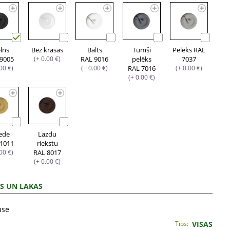
lns
Bez krāsas
Balts
Tumši
Pelēks RAL
 9005
(+ 0.00 €)
RAL 9016
pelēks
7037
.00 €)
(+ 0.00 €)
RAL 7016
(+ 0.00 €)
(+ 0.00 €)
iede
Lazdu
 1011
riekstu
.00 €)
RAL 8017
(+ 0.00 €)
S UN LAKAS
use
Tips:
VISAS