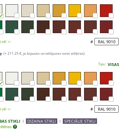
#
t vēl
e
(+ 211.25 €, ja ārpuses un iekšpuses tonis atšķiras)
Tips:
VISAS
#
t vēl
BAS STIKLI
DIZAINA STIKLI
SPECIĀLIE STIKLI
ēlēties