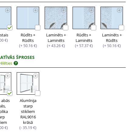
stais
Rūdīts +
Laminēts +
Rūdīts +
Laminēts +
.00 €)
Rūdīts
Laminēts
Laminēts
Rūdīts
(+ 50.16 €)
(+ 43.26 €)
(+ 57.37 €)
(+ 50.16 €)
ATĪVĀS ŠPROSES
ēlēties
, abās
Alumīnija
sēs,
starp
plika
stikliem
arp
RAL9016
kliem
krāsā
.00 €)
(- 35.19 €)