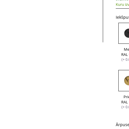
Kuru izv
Iekšpu
Me
RAL
(+ 0
Pr
RAL
(+ 0
Ārpus