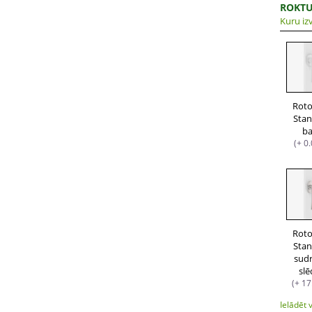
ROKTU
Kuru izv
Roto
Sta
ba
(+ 0
Roto
Sta
sud
slē
(+ 17
Ielādēt 