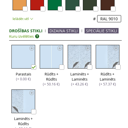
#
Ielādēt vēl
DROŠĪBAS STIKLI
DIZAINA STIKLI
SPECIĀLIE STIKLI
Kuru izvēlēties
Parastais
Rūdīts +
Laminēts +
Rūdīts +
(+ 0.00 €)
Rūdīts
Laminēts
Laminēts
(+ 50.16 €)
(+ 43.26 €)
(+ 57.37 €)
Laminēts +
Rūdīts