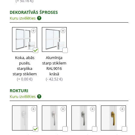
(+ 50.16 €)
DEKORATĪVĀS ŠPROSES
Kuru izvēlēties
Koka, abās
Alumīnija
pusēs,
starp stikliem
starplika
RAL9016
starp stikliem
krāsā
(+ 0.00 €)
(- 42.52 €)
ROKTURI
Kuru izvēlēties