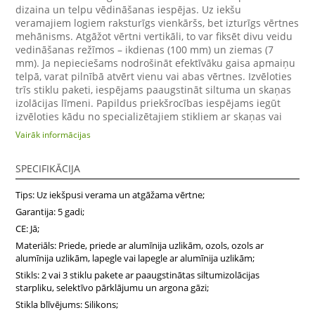
dizaina un telpu vēdināšanas iespējas. Uz iekšu
veramajiem logiem raksturīgs vienkāršs, bet izturīgs vērtnes
mehānisms. Atgāžot vērtni vertikāli, to var fiksēt divu veidu
vedināšanas režīmos – ikdienas (100 mm) un ziemas (7
mm). Ja nepieciešams nodrošināt efektīvāku gaisa apmaiņu
telpā, varat pilnībā atvērt vienu vai abas vērtnes. Izvēloties
trīs stiklu paketi, iespējams paaugstināt siltuma un skaņas
izolācijas līmeni. Papildus priekšrocības iespējams iegūt
izvēloties kādu no specializētajiem stikliem ar skaņas vai
saules staru aizsardzību.
Vairāk informācijas
SPECIFIKĀCIJA
Tips: Uz iekšpusi verama un atgāžama vērtne;
Garantija: 5 gadi;
CE: Jā;
Materiāls: Priede, priede ar alumīnija uzlikām, ozols, ozols ar
alumīnija uzlikām, lapegle vai lapegle ar alumīnija uzlikām;
Stikls: 2 vai 3 stiklu pakete ar paaugstinātas siltumizolācijas
starpliku, selektīvo pārklājumu un argona gāzi;
Stikla blīvējums: Silikons;