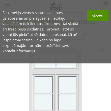
0
Šīs tīmekļa vietnes satura kvalitātes
Aizvērt
uzlabošanai un pielāgošanai lietotāju
UZ IEKŠU VERAMIE LOGI (ROTO
vajadzībām tiek lietotas sīkdatnes - tai skaitā
LĪNIJA)
divas vērtnes
arī trešo pušu sīkdatnes. Turpinot lietot šo
1 fiksēta vērtne ar 1 vertikālu šprosi, 2
vietni Jūs piekrītat sīkdatņu lietošanai, kā arī
vērtnes ar 2 horizontālām šprosēm
iespējamai saziņai, ja kādā no lapā
aizpildāmajām formām norādīsiet savu
kontaktinformāciju.