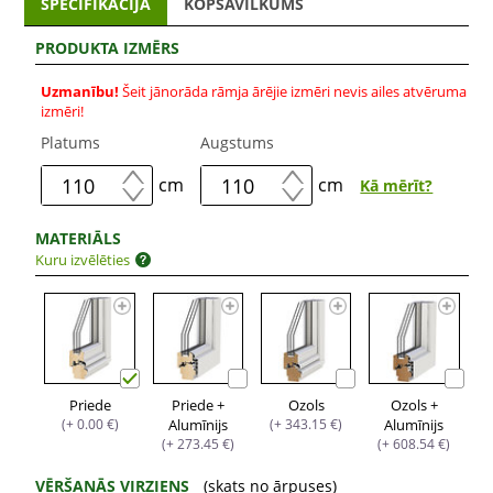
SPECIFIKĀCIJA
KOPSAVILKUMS
PRODUKTA IZMĒRS
Uzmanību!
Šeit jānorāda rāmja ārējie izmēri nevis ailes atvēruma
izmēri!
Platums
Augstums
cm
cm
Kā mērīt?
MATERIĀLS
Kuru izvēlēties
Priede
Priede +
Ozols
Ozols +
(+ 0.00 €)
Alumīnijs
(+ 343.15 €)
Alumīnijs
(+ 273.45 €)
(+ 608.54 €)
VĒRŠANĀS VIRZIENS
(skats no ārpuses)