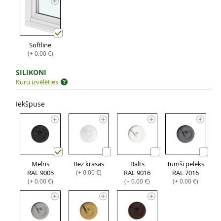
Softline
(+ 0.00 €)
SILIKONI
Kuru izvēlēties
Iekšpuse
Melns
Bez krāsas
Balts
Tumši pelēks
RAL 9005
(+ 0.00 €)
RAL 9016
RAL 7016
(+ 0.00 €)
(+ 0.00 €)
(+ 0.00 €)