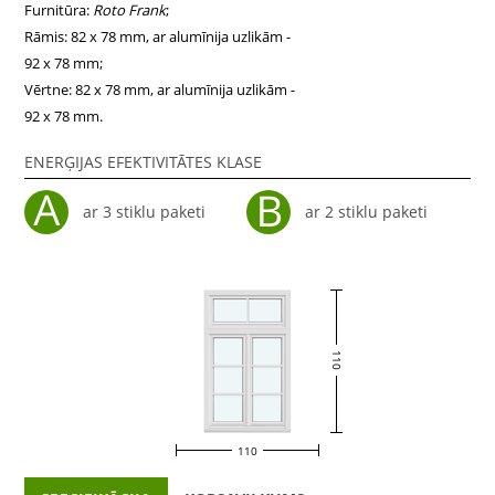
Furnitūra:
Roto Frank
;
Rāmis: 82 x 78 mm, ar alumīnija uzlikām -
92 x 78 mm;
Vērtne: 82 x 78 mm, ar alumīnija uzlikām -
92 x 78 mm.
ENERĢIJAS EFEKTIVITĀTES KLASE
ar 3 stiklu paketi
ar 2 stiklu paketi
110
110