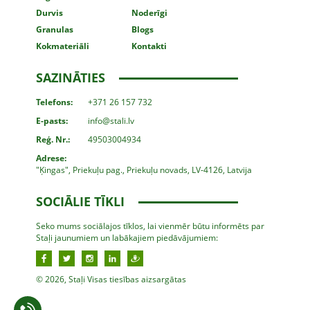
Durvis
Noderīgi
Granulas
Blogs
Kokmateriāli
Kontakti
SAZINĀTIES
Telefons:
+371 26 157 732
E-pasts:
info@stali.lv
Reģ. Nr.:
49503004934
Adrese:
"Ķingas", Priekuļu pag., Priekuļu novads, LV-4126, Latvija
SOCIĀLIE TĪKLI
Seko mums sociālajos tīklos, lai vienmēr būtu informēts par
Staļi jaunumiem un labākajiem piedāvājumiem:
© 2026, Staļi Visas tiesības aizsargātas