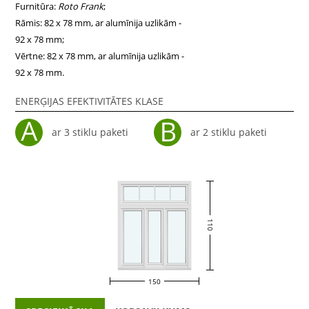
Furnitūra:
Roto Frank
;
Rāmis: 82 x 78 mm, ar alumīnija uzlikām -
92 x 78 mm;
Vērtne: 82 x 78 mm, ar alumīnija uzlikām -
92 x 78 mm.
ENERĢIJAS EFEKTIVITĀTES KLASE
ar 3 stiklu paketi
ar 2 stiklu paketi
110
150