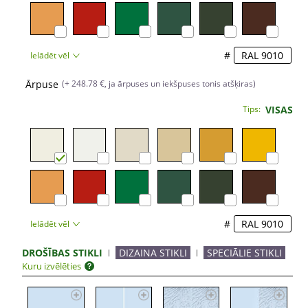
#
Ielādēt vēl
Ārpuse
(+ 248.78 €, ja ārpuses un iekšpuses tonis atšķiras)
Tips:
VISAS
#
Ielādēt vēl
DROŠĪBAS STIKLI
DIZAINA STIKLI
SPECIĀLIE STIKLI
Kuru izvēlēties