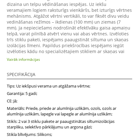
dizaina un telpu vēdināšanas iespējas. Uz iekšu
veramajiem logiem raksturīgs vienkāršs, bet izturīgs vērtnes
mehānisms. Atgāžot vērtni vertikāli, to var fiksēt divu veidu
vedināšanas režīmos – ikdienas (100 mm) un ziemas (7
mm). Ja nepieciešams nodrošināt efektīvāku gaisa apmaiņu
telpā, varat pilnībā atvērt vienu vai abas vērtnes. Izvēloties
trīs stiklu paketi, iespējams paaugstināt siltuma un skaņas
izolācijas līmeni. Papildus priekšrocības iespējams iegūt
izvēloties kādu no specializētajiem stikliem ar skaņas vai
saules staru aizsardzību.
Vairāk informācijas
SPECIFIKĀCIJA
Tips: Uz iekšpusi verama un atgāžama vērtne;
Garantija: 5 gadi;
CE: Jā;
Materiāls: Priede, priede ar alumīnija uzlikām, ozols, ozols ar
alumīnija uzlikām, lapegle vai lapegle ar alumīnija uzlikām;
Stikls: 2 vai 3 stiklu pakete ar paaugstinātas siltumizolācijas
starpliku, selektīvo pārklājumu un argona gāzi;
Stikla blīvējums: Silikons;