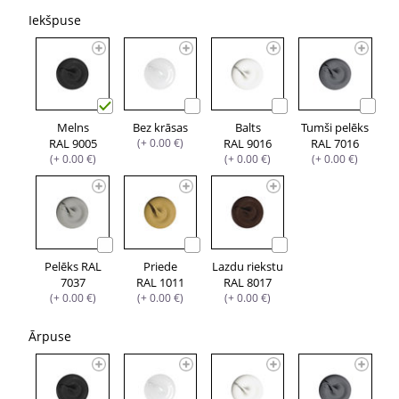
Iekšpuse
Melns
Bez krāsas
Balts
Tumši pelēks
RAL 9005
(+ 0.00 €)
RAL 9016
RAL 7016
(+ 0.00 €)
(+ 0.00 €)
(+ 0.00 €)
Pelēks RAL
Priede
Lazdu riekstu
7037
RAL 1011
RAL 8017
(+ 0.00 €)
(+ 0.00 €)
(+ 0.00 €)
Ārpuse