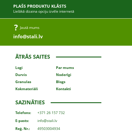
PLAŠS PRODUKTU KLĀSTS
Lielākā dizaina opciju izvēle internetā
Jautā mums
info@stali.lv
ĀTRĀS SAITES
Logi
Par mums
Durvis
Noderīgi
Granulas
Blogs
Kokmateriāli
Kontakti
SAZINĀTIES
Telefons:
+371 26 157 732
E-pasts:
info@stali.lv
Reģ. Nr.:
49503004934