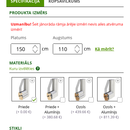
SPECIFIKĀCIJA
KOPSAVILKUMS
PRODUKTA IZMĒRS
Uzmanību!
Šeit jānorāda rāmja ārējie izmēri nevis ailes atvēruma
izmēri!
Platums
Augstums
cm
cm
Kā mērīt?
MATERIĀLS
Kuru izvēlēties
Priede
Priede +
Ozols
Ozols +
(+ 0.00 €)
Alumīnijs
(+ 439.66 €)
Alumīnijs
(+ 380.68 €)
(+ 811.39 €)
STIKLI