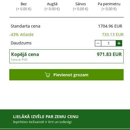
Bez
Augšā
Sānos
Pa perimetru
(+ 0.00 €)
(+ 0.00 €)
(+ 0.00 €)
(+ 0.00 €)
Standarta cena
1704.96 EUR
-
43
% Atlaide
733.13 EUR
Daudzums
Kopējā cena
971.83 EUR
Cena ar PVN
Pievienot grozam
LIELĀKĀ IZVĒLE PAR ZEMU CENU
Iepirkties tiešsaistē ir ērti un izdevīgi