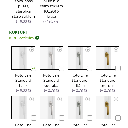
Koka, abās
Alumīnija
pusēs,
starp stikliem
starplika
RAL9016
starp stikliem
krāsā
(+ 0.00 €)
(- 49.37 €)
ROKTURI
Kuru izvēlēties
Roto Line
Roto Line
Roto Line
Roto Line
Standard
Standard
Standard
Standard
balts
sudraba
titāna
bronzas
(+ 0.00 €)
(+ 2.73 €)
(+ 2.73 €)
(+ 2.73 €)
Roto Line
Roto Line
Roto Line
Roto Line