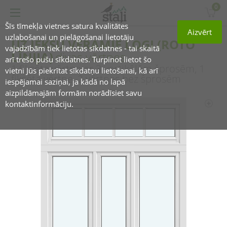
0
Šīs tīmekļa vietnes satura kvalitātes
Aizvērt
uzlabošanai un pielāgošanai lietotāju
UZ IEKŠU VERAMIE LOGI (ROTO
vajadzībām tiek lietotas sīkdatnes - tai skaitā
LĪNIJA)
divas vērtnes
arī trešo pušu sīkdatnes. Turpinot lietot šo
1 fiksēta vērtne ar 3 vertikālām šprosēm, 1
vietni Jūs piekrītat sīkdatņu lietošanai, kā arī
fiksēta vērtne, 2 vērtnes bez šprosēm
iespējamai saziņai, ja kādā no lapā
aizpildāmajām formām norādīsiet savu
kontaktinformāciju.