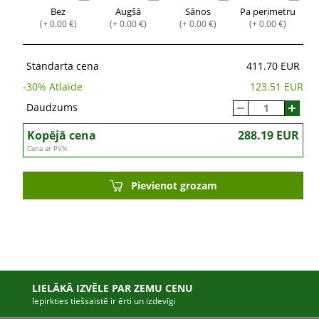
Bez
Augšā
Sānos
Pa perimetru
(+ 0.00 €)
(+ 0.00 €)
(+ 0.00 €)
(+ 0.00 €)
Standarta cena
411.70 EUR
-
30
% Atlaide
123.51 EUR
Daudzums
Kopējā cena
288.19 EUR
Cena ar PVN
Pievienot grozam
LIELĀKĀ IZVĒLE PAR ZEMU CENU
Iepirkties tiešsaistē ir ērti un izdevīgi