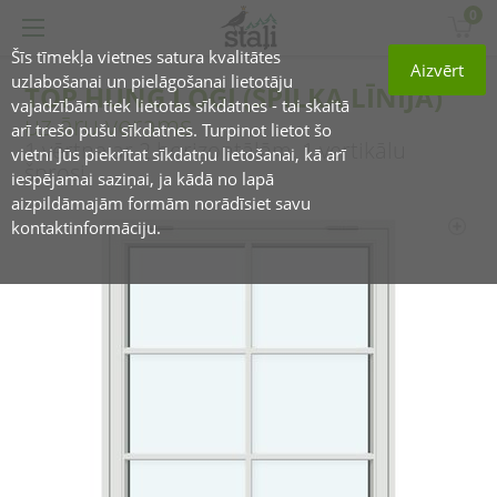
0
Šīs tīmekļa vietnes satura kvalitātes
Aizvērt
uzlabošanai un pielāgošanai lietotāju
TOP HUNG LOGI (SPILKA LĪNIJA)
vajadzībām tiek lietotas sīkdatnes - tai skaitā
uz āru verams
arī trešo pušu sīkdatnes. Turpinot lietot šo
1 vērtne ar 2 horizontālām, 1 vertikālu
vietni Jūs piekrītat sīkdatņu lietošanai, kā arī
šprosi
iespējamai saziņai, ja kādā no lapā
aizpildāmajām formām norādīsiet savu
kontaktinformāciju.