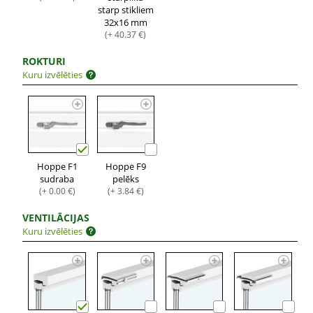
starp stikliem
32x16 mm
(+ 40.37 €)
ROKTURI
Kuru izvēlēties
Hoppe F1
Hoppe F9
sudraba
pelēks
(+ 0.00 €)
(+ 3.84 €)
VENTILĀCIJAS
Kuru izvēlēties