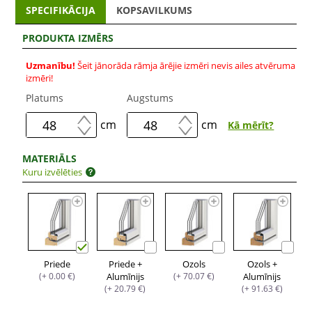
SPECIFIKĀCIJA
KOPSAVILKUMS
PRODUKTA IZMĒRS
Uzmanību!
Šeit jānorāda rāmja ārējie izmēri nevis ailes atvēruma
izmēri!
Platums
Augstums
cm
cm
Kā mērīt?
MATERIĀLS
Kuru izvēlēties
Priede
Priede +
Ozols
Ozols +
(+ 0.00 €)
Alumīnijs
(+ 70.07 €)
Alumīnijs
(+ 20.79 €)
(+ 91.63 €)