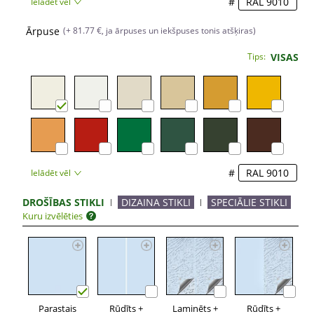
#
Ielādēt vēl
Ārpuse
(+ 81.77 €, ja ārpuses un iekšpuses tonis atšķiras)
Tips:
VISAS
#
Ielādēt vēl
DROŠĪBAS STIKLI
DIZAINA STIKLI
SPECIĀLIE STIKLI
Kuru izvēlēties
Parastais
Rūdīts +
Laminēts +
Rūdīts +