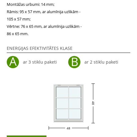
Montāžas urbumi: 14 mm;
Rāmis: 95 x 57 mm, ar alumīnija uzlikām -
105 x 57 mm;
Vērtne: 76 x 65 mm, ar alumīnija uzlikām -
86 x 65 mm.
ENERĢIJAS EFEKTIVITĀTES KLASE
ar 3 stiklu paketi
ar 2 stiklu paketi
48
48