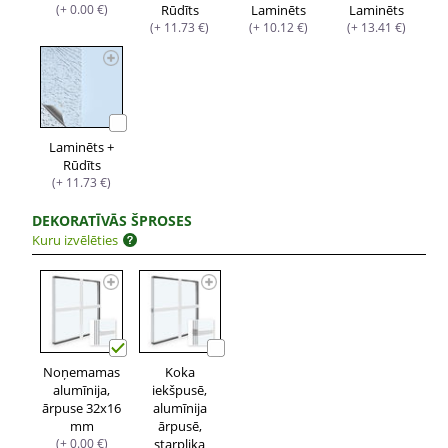
(+ 0.00 €)
Rūdīts
Laminēts
Laminēts
(+ 11.73 €)
(+ 10.12 €)
(+ 13.41 €)
Laminēts +
Rūdīts
(+ 11.73 €)
DEKORATĪVĀS ŠPROSES
Kuru izvēlēties
Noņemamas
Koka
alumīnija,
iekšpusē,
ārpuse 32x16
alumīnija
mm
ārpusē,
(+ 0.00 €)
starplika