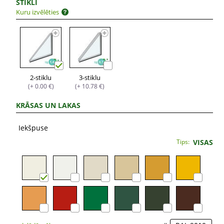
STIKLI
Kuru izvēlēties
2-stiklu
3-stiklu
(+ 0.00 €)
(+ 10.78 €)
KRĀSAS UN LAKAS
Iekšpuse
Tips:
VISAS