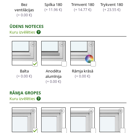
Bez
Spilka 180
Trimvent 180
Trykvent 180
ventilācijas
(+ 11.96 €)
(+ 14.77 €)
(+ 23.55 €)
(+ 0.00 €)
ŪDENS NOTECES
Kuru izvēlēties
Balta
Anodēta
Rāmja krāsā
(+ 0.00 €)
alumīnija
(+ 0.00 €)
(+ 0.00 €)
RĀMJA GROPES
Kuru izvēlēties