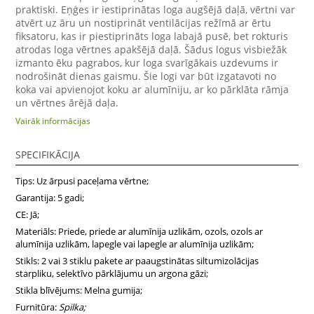
praktiski. Eņģes ir iestiprinātas loga augšējā daļā, vērtni var
atvērt uz āru un nostiprināt ventilācijas režīmā ar ērtu
fiksatoru, kas ir piestiprināts loga labajā pusē, bet rokturis
atrodas loga vērtnes apakšējā daļā. Šādus logus visbiežāk
izmanto ēku pagrabos, kur loga svarīgākais uzdevums ir
nodrošināt dienas gaismu. Šie logi var būt izgatavoti no
koka vai apvienojot koku ar alumīniju, ar ko pārklāta rāmja
un vērtnes ārējā daļa.
Vairāk informācijas
SPECIFIKĀCIJA
Tips: Uz ārpusi paceļama vērtne;
Garantija: 5 gadi;
CE: Jā;
Materiāls: Priede, priede ar alumīnija uzlikām, ozols, ozols ar
alumīnija uzlikām, lapegle vai lapegle ar alumīnija uzlikām;
Stikls: 2 vai 3 stiklu pakete ar paaugstinātas siltumizolācijas
starpliku, selektīvo pārklājumu un argona gāzi;
Stikla blīvējums: Melna gumija;
Furnitūra:
Spilka;