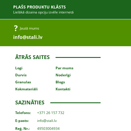
PLAŠS PRODUKTU KLĀSTS
Lielākā dizaina opciju izvēle internetā
Jautā mums
info@stali.lv
ĀTRĀS SAITES
Logi
Par mums
Durvis
Noderīgi
Granulas
Blogs
Kokmateriāli
Kontakti
SAZINĀTIES
Telefons:
+371 26 157 732
E-pasts:
info@stali.lv
Reģ. Nr.:
49503004934