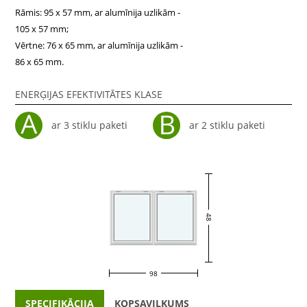
Rāmis: 95 x 57 mm, ar alumīnija uzlikām -
105 x 57 mm;
Vērtne: 76 x 65 mm, ar alumīnija uzlikām -
86 x 65 mm.
ENERĢIJAS EFEKTIVITĀTES KLASE
ar 3 stiklu paketi
ar 2 stiklu paketi
48
98
SPECIFIKĀCIJA
KOPSAVILKUMS