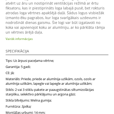
atvērt uz āru un nostiprināt ventilācijas režīmā ar ērtu
fiksatoru, kas ir piestiprināts loga labajā pusē, bet rokturis
atrodas loga vērtnes apakšējā daļā. Šādus logus visbiežāk
izmanto ēku pagrabos, kur loga svarīgākais uzdevums ir
nodrošināt dienas gaismu. Šie logi var būt izgatavoti no
koka vai apvienojot koku ar alumīniju, ar ko pārklāta rāmja
un vērtnes ārējā daļa.
Vairāk informācijas
SPECIFIKĀCIJA
Tips: Uz ārpusi paceļama vērtne;
Garantija: 5 gadi;
CE: Jā;
Materiāls: Priede, priede ar alumīnija uzlikām, ozols, ozols ar
alumīnija uzlikām, lapegle vai lapegle ar alumīnija uzlikām;
Stikls: 2 vai 3 stiklu pakete ar paaugstinātas siltumizolācijas
starpliku, selektīvo pārklājumu un argona gāzi;
Stikla blīvējums: Melna gumija;
Furnitūra:
Spilka;
Montāžas urbumi: 14 mm;