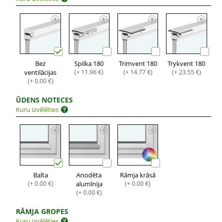
Bez
Spilka 180
Trimvent 180
Trykvent 180
ventilācijas
(+ 11.96 €)
(+ 14.77 €)
(+ 23.55 €)
(+ 0.00 €)
ŪDENS NOTECES
Kuru izvēlēties
Balta
Anodēta
Rāmja krāsā
(+ 0.00 €)
alumīnija
(+ 0.00 €)
(+ 0.00 €)
RĀMJA GROPES
Kuru izvēlēties