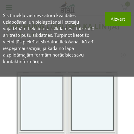
0
Šīs tīmekļa vietnes satura kvalitātes
Aizvērt
uzlabošanai un pielāgošanai lietotāju
TOP HUNG LOGI (SPILKA LĪNIJA)
vajadzībām tiek lietotas sīkdatnes - tai skaitā
uz āru verams
arī trešo pušu sīkdatnes. Turpinot lietot šo
2 vērtnes bez šprosēm
vietni Jūs piekrītat sīkdatņu lietošanai, kā arī
iespējamai saziņai, ja kādā no lapā
aizpildāmajām formām norādīsiet savu
kontaktinformāciju.