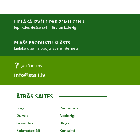
LIELĀKĀ IZVĒLE PAR ZEMU CENU
Iepirkties tiešsaistē ir ērti un izdevīgi
PLAŠS PRODUKTU KLĀSTS
Lielākā dizaina opciju izvēle internetā
Jautā mums
info@stali.lv
ĀTRĀS SAITES
Logi
Par mums
Durvis
Noderīgi
Granulas
Blogs
Kokmateriāli
Kontakti