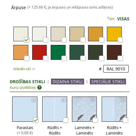
Ārpuse
(+ 125.66 €, ja ārpuses un iekšpuses tonis atšķiras)
Tips:
VISAS
#
Ielādēt vēl
DROŠĪBAS STIKLI
DIZAINA STIKLI
SPECIĀLIE STIKLI
Kuru izvēlēties
Parastais
Rūdīts +
Laminēts +
Rūdīts +
(+ 0.00 €)
Rūdīts
Laminēts
Laminēts