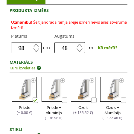
PRODUKTA IZMĒRS
Uzmanību!
Šeit jānorāda rāmja ārējie izmēri nevis ailes atvēruma
izmēri!
Platums
Augstums
cm
cm
Kā mērīt?
MATERIĀLS
Kuru izvēlēties
Priede
Priede +
Ozols
Ozols +
(+ 0.00 €)
Alumīnijs
(+ 135.52 €)
Alumīnijs
(+ 36.96 €)
(+ 172.48 €)
STIKLI