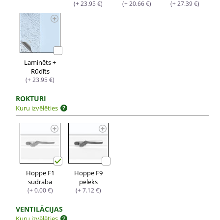
(+ 23.95 €)
(+ 20.66 €)
(+ 27.39 €)
Laminēts +
Rūdīts
(+ 23.95 €)
ROKTURI
Kuru izvēlēties
Hoppe F1
Hoppe F9
sudraba
pelēks
(+ 0.00 €)
(+ 7.12 €)
VENTILĀCIJAS
Kuru izvēlēties