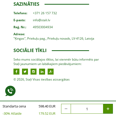
SAZINĀTIES
Telefons:
+371 26 157 732
E-pasts:
info@stali.lv
Reģ. Nr.:
49503004934
Adrese:
"Ķingas", Priekuļu pag., Priekuļu novads, LV-4126, Latvija
SOCIĀLIE TĪKLI
Seko mums sociālajos tīklos, lai vienmēr būtu informēts par
Staļi jaunumiem un labākajiem piedāvājumiem:
© 2026, Staļi Visas tiesības aizsargātas
Standarta cena
598.40 EUR
-
30
% Atlaide
179.52 EUR