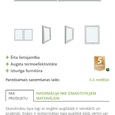
Ērta lietojamība
Augsta termoefektivitāte
Izturīga furnitūra
Paredzamais saņemšanas laiks:
5-6 nedēļas
INFORMĀCIJA PAR IZMANTOTAJIEM
PAR
MATERIĀLIEM
PRODUKTU
Skandināvu tipa logi ar eņģēm augšdaļā ir vienkārši un
praktiski. Eņģes ir iestiprinātas loga augšējā daļā, vērtni var