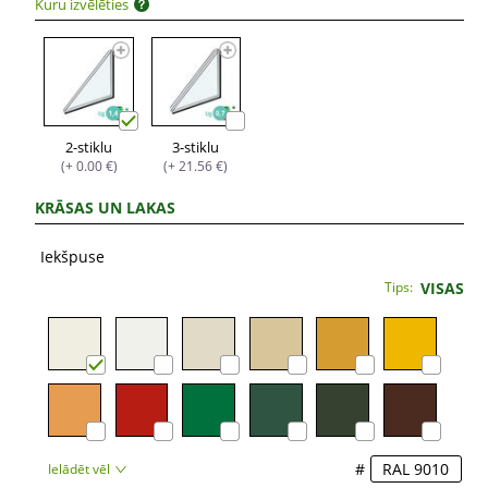
Kuru izvēlēties
2-stiklu
3-stiklu
(+ 0.00 €)
(+ 21.56 €)
KRĀSAS UN LAKAS
Iekšpuse
Tips:
VISAS
#
Ielādēt vēl