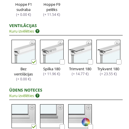
Hoppe F1
Hoppe F9
sudraba
pelēks
(+ 0.00 €)
(+ 11.54 €)
VENTILĀCIJAS
Kuru izvēlēties
Bez
Spilka 180
Trimvent 180
Trykvent 180
ventilācijas
(+ 11.96 €)
(+ 14.77 €)
(+ 23.55 €)
(+ 0.00 €)
ŪDENS NOTECES
Kuru izvēlēties