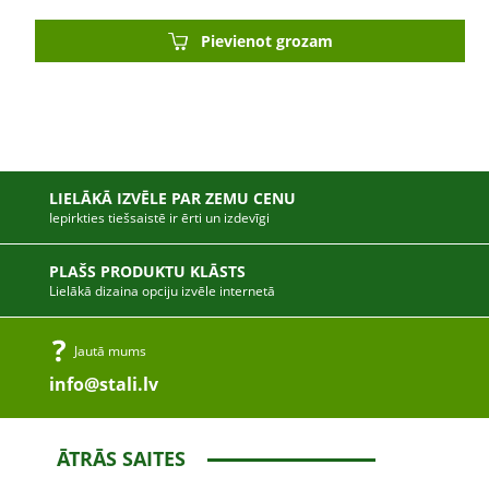
Pievienot grozam
LIELĀKĀ IZVĒLE PAR ZEMU CENU
Iepirkties tiešsaistē ir ērti un izdevīgi
PLAŠS PRODUKTU KLĀSTS
Lielākā dizaina opciju izvēle internetā
Jautā mums
info@stali.lv
ĀTRĀS SAITES