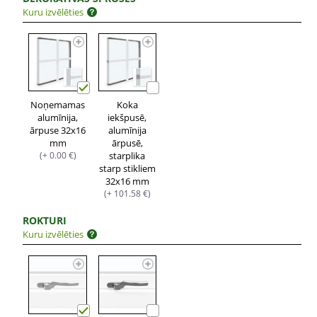
Kuru izvēlēties
Noņemamas
Koka
alumīnija,
iekšpusē,
ārpuse 32x16
alumīnija
mm
ārpusē,
(+ 0.00 €)
starplika
starp stikliem
32x16 mm
(+ 101.58 €)
ROKTURI
Kuru izvēlēties