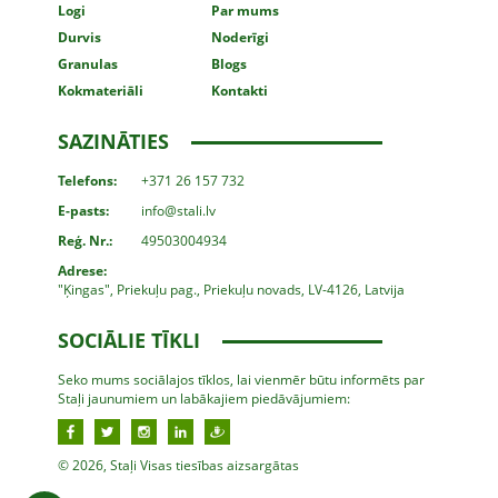
Logi
Par mums
Durvis
Noderīgi
Granulas
Blogs
Kokmateriāli
Kontakti
SAZINĀTIES
Telefons:
+371 26 157 732
E-pasts:
info@stali.lv
Reģ. Nr.:
49503004934
Adrese:
"Ķingas", Priekuļu pag., Priekuļu novads, LV-4126, Latvija
SOCIĀLIE TĪKLI
Seko mums sociālajos tīklos, lai vienmēr būtu informēts par
Staļi jaunumiem un labākajiem piedāvājumiem:
© 2026, Staļi Visas tiesības aizsargātas