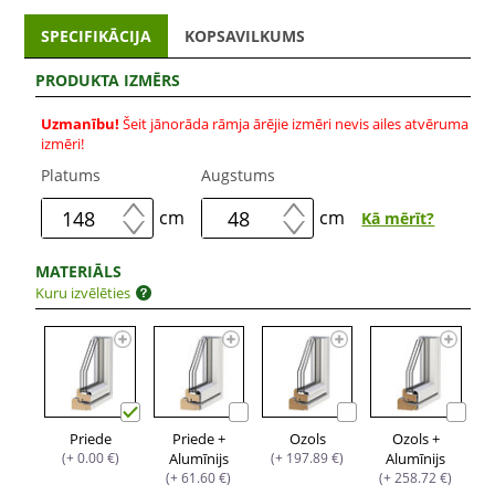
SPECIFIKĀCIJA
KOPSAVILKUMS
PRODUKTA IZMĒRS
Uzmanību!
Šeit jānorāda rāmja ārējie izmēri nevis ailes atvēruma
izmēri!
Platums
Augstums
cm
cm
Kā mērīt?
MATERIĀLS
Kuru izvēlēties
Priede
Priede +
Ozols
Ozols +
(+ 0.00 €)
Alumīnijs
(+ 197.89 €)
Alumīnijs
(+ 61.60 €)
(+ 258.72 €)