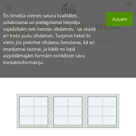
0
Šīs tīmekļa vietnes satura kvalitātes
Aizvērt
uzlabošanai un pielāgošanai lietotāju
TOP SWING OPUS LOGI ( SPILKA
vajadzībām tiek lietotas sīkdatnes - tai skaitā
LĪNIJA)
uz āru verams
arī trešo pušu sīkdatnes. Turpinot lietot šo
3 vērtnes ar 2 horizontālām, 1 vertikālu
vietni Jūs piekrītat sīkdatņu lietošanai, kā arī
šprosi
iespējamai saziņai, ja kādā no lapā
aizpildāmajām formām norādīsiet savu
kontaktinformāciju.