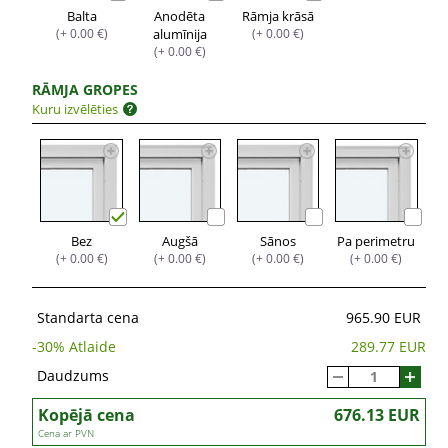
Balta
Anodēta
Rāmja krāsā
(+ 0.00 €)
alumīnija
(+ 0.00 €)
(+ 0.00 €)
RĀMJA GROPES
Kuru izvēlēties
Bez
Augšā
Sānos
Pa perimetru
(+ 0.00 €)
(+ 0.00 €)
(+ 0.00 €)
(+ 0.00 €)
Standarta cena
965.90 EUR
-
30
% Atlaide
289.77 EUR
Daudzums
Kopējā cena
676.13 EUR
Cena ar PVN