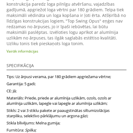
konstrukcija paredz loga pilnīgu atvēršanu, vajadzības
gadījumā, apgriežot loga vērtni par 180 grādiem. Telpa tiek
maksimāli vēdināta un loga kopšana ir ļoti ērta. Atšķirībā no
līdzīgas konstrukcijas logiem, "Top Swing Opus" eņģes nav
redzamas no ārpuses, jo ir īpaši iebūvētas, lai būtu
maksimāli paslēptas. Izvēloties logu aprīkot ar alumīnija
uzlikām no ārpuses, tas ilgāk saglabās estētiso kvalitāti.
Uzliku tonis tiek pieskaņots loga tonim.
Vairāk informācijas
SPECIFIKĀCIJA
Tips: Uz ārpusi verama, par 180 grādiem apgriežama vērtne;
Garantija: 5 gadi;
CE: Jā;
Materiāls: Priede, priede ar alumīnija uzlikām, ozols, ozols ar
alumīnija uzlikām, lapegle vai lapegle ar alumīnija uzlikām;
Stikls: 2 vai 3 stiklu pakete ar paaugstinātas siltumizolācijas
starpliku, selektīvo pārklājumu un argona gāzi;
Stikla blīvējums: Melna gumija;
Furnitūra:
Spilka;