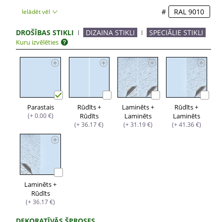
#
Ielādēt vēl
DROŠĪBAS STIKLI
DIZAINA STIKLI
SPECIĀLIE STIKLI
Kuru izvēlēties
Parastais
Rūdīts +
Laminēts +
Rūdīts +
(+ 0.00 €)
Rūdīts
Laminēts
Laminēts
(+ 36.17 €)
(+ 31.19 €)
(+ 41.36 €)
Laminēts +
Rūdīts
(+ 36.17 €)
DEKORATĪVĀS ŠPROSES